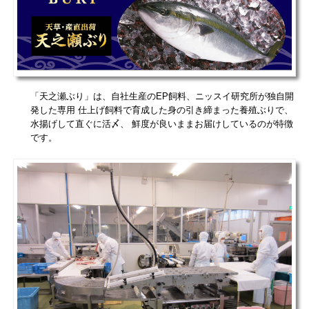
「天之瀬ぶり」は、自社生産の
EP
飼料、ニッスイ研究所が独自開
発した専用 仕上げ飼料で育成した身の引き締まった養殖ぶりで、
水揚げして直ぐに活〆、 鮮度が良いままお届けしているのが特徴
です。