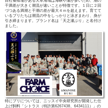
自社養殖場がある天草海域は海峡や瀬が多いため、潮の
干満差が大きく潮流が速いことが特徴です。１日に２回
づつある満潮と干潮の差が最大４ｍを超えます。育てて
いるブリたちは潮流の中をしっかりと泳ぎまわり、身が
引き締まります。ブランド名は「天之瀬ぶり」と名付け
ました。
特にブリについては、ニッスイ中央研究所が開発した仕
上げ飼料「シトラス（特許第6267438、6434111）」の