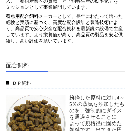
入、
「養殖産業への貢献」と「飼料生産の効率化」を
ミッションとして事業展開しています。
養魚用配合飼料メーカーとして、長年にわたって培った
経験と実績に基づく、高度な配合設計と製造技術によ
り、高品質で安心安全な配合飼料を
最新鋭の設備で生産
しています。より栄養価が高く、高品質の製品を安定供
給し、高い評価を頂いています。
配合飼料
ＤＰ飼料
粉砕した原料に対し
4
～
5
％の蒸気を添加したも
のを、強制的にダイス
を通過させることに
よって規格径に固めた
飼料です。出てきた円