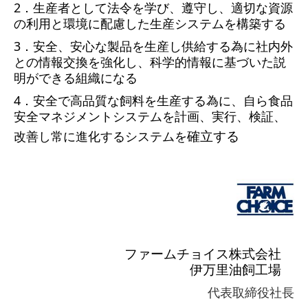
2
．生産者として法令を学び、遵守し、適切な資源
の利用と
環境に配慮した生産システムを構築する
3
．安全、安心な製品を生産し供給する為に社内外
との情報交換を
強化し、科学的情報に基づいた説
明ができる
組織になる
4
．安全で高品質な飼料を生産する為に、自ら食品
安全マネジメント
システムを計画、実行、検証、
確立する
改善し常に進化
する
システムを
ファームチョイス株式会社
伊万里油飼工場
代表取締役社長