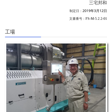
三宅邦和
2019
年
3
月
12
日
制定日：
文書番号：
FS-M-5.2.2-01
工場