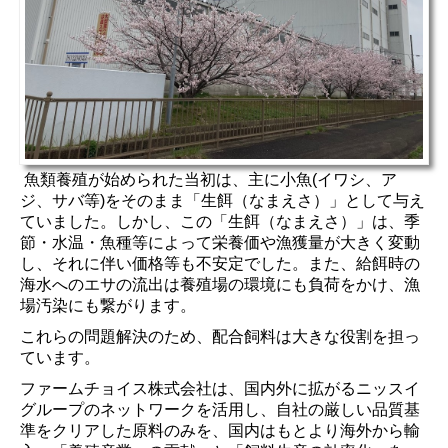
魚類養殖が始められた当初は、主に小魚
(
イワシ、ア
ジ、サバ等
)
をそのまま「生餌（なまえさ）」として与え
ていました。しかし、この「生餌（なまえさ）」は、季
節・水温・魚種等によって栄養価や漁獲量が大きく変動
し、それに伴い価格等も不安定でした。また、給餌時の
海水へのエサの流出は養殖場の環境にも負荷をかけ、漁
場汚染にも繋がります。
これらの問題解決のため、配合飼料は大きな役割を担っ
ています。
ファームチョイス株式会社は、国内外に拡がるニッスイ
グループのネットワークを活用し、自社の厳しい品質基
準をクリアした原料のみを、国内はもとより海外から輸