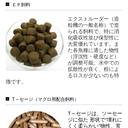
ＥＰ飼料
エクストルーダー（造
粒機の一般名称）で造
られる飼料で、特に消
化吸収性並び保型性に
大変優れています。ま
た各魚種に適した物性
（浮沈性・硬度など）
が調整可能。水中での
拡散性が良く、粉によ
るロスが少ないのも特
徴です。
T～セージ（マグロ用配合飼料
）
T
～
セージ
は、ソーセー
ジに似た 形状で“壊れに
くく柔らかい”物性、常