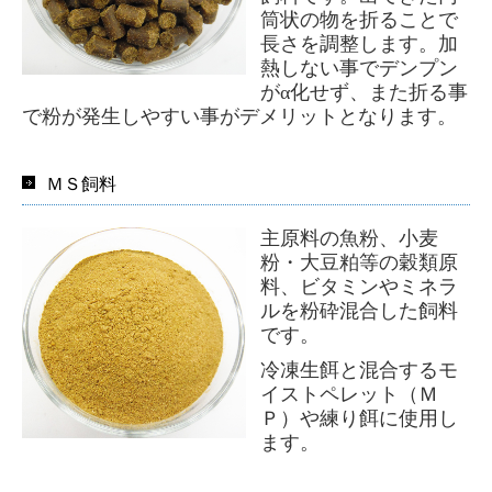
筒状の物を折ることで
長さを調整します。加
熱しない事でデンプン
がα化せず、また折る事
で粉が発生しやすい事がデメリットとなります。
ＭＳ飼料
主原料の魚粉、小麦
粉・大豆粕等の穀類原
料、ビタミンやミネラ
ルを粉砕混合した飼料
です。
冷凍生餌と混合するモ
イストペレット（Ｍ
Ｐ）や練り餌に使用し
ます。