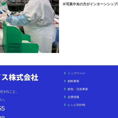
※写真中央の方がインターンシップ
トップページ
飼料事業
鮮魚・活魚事業
付けのこと、
企業情報
さい。
レシピ2024冬
55