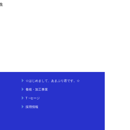
生
☆はじめまして、あまぶり君です。☆
養殖・加工事業
T ~セージ
採用情報