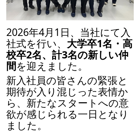
2026年4月1日、当社にて入
社式を行い、
大学卒1名・高
校卒2名、計3名の新しい仲
間
を迎えました。
新入社員の皆さんの緊張と
期待が入り混じった表情か
ら、新たなスタートへの意
欲が感じられる一日となり
ました。