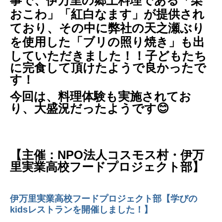
事で、伊万里の郷土料理である「栗
おこわ」「紅白なます」が提供され
ており、その中に弊社の天之瀬ぶり
を使用した「ブリの照り焼き」も出
していただきました！！
子どもたち
に完食して頂けたようで良かったで
す！
今回は、料理体験も実施されてお
り、大盛況だったようです😊
【主催：NPO法人コスモス村・伊万
里実業高校フードプロジェクト部】
伊万里実業高校フードプロジェクト部【学びの
kidsレストランを開催しました！
】